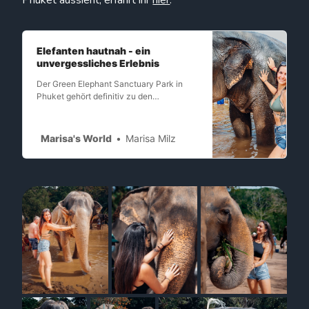
Phuket aussieht, erfahrt ihr
hier
:
Elefanten hautnah - ein
unvergessliches Erlebnis
Der Green Elephant Sanctuary Park in
Phuket gehört definitiv zu den
tollstenOrten in Thailand! Es ist ein
wundervolles Erlebnis und eine
einzigartige Erfahrung. Im GreenElephant
Marisa's World
Marisa Milz
Sanctuary Park [https://www.green-
elephantsanctuarypark.com/] kann
mandie Elefanten hautnah erleben und so
eine Erinne…