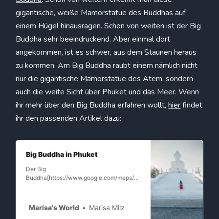
gigantische, weiße Mamorstatue des Buddhas auf
einem Hügel hinausragen. Schon von weiten ist der Big
Buddha sehr beeindruckend. Aber einmal dort
angekommen, ist es schwer, aus dem Staunen heraus
zu kommen. Am Big Buddha raubt einem nämlich nicht
nur die gigantische Mamorstatue des Atem, sondern
auch die weite Sicht über Phuket und das Meer. Wenn
ihr mehr über den Big Buddha erfahren wollt,
hier
findet
ihr den passenden Artikel dazu:
Big Buddha in Phuket
Der Big
Buddha[https://www.google.com/maps/pl
ace/Gro%C3%9Fer+Buddha+von+Phuke
t/@7.8275763,98.3106536,17z/data=!3m
1!4b1!4m5!3m4!1s0x30502f60cf972939:
Marisa's World
Marisa Milz
0x7fcb3b1b04652c5c!8m2!3d7.8275763!