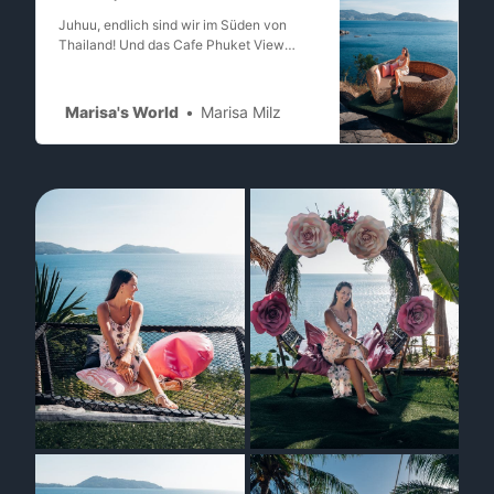
Juhuu, endlich sind wir im Süden von
Thailand! Und das Cafe Phuket View
Pointist einer der Gründe, warum ich es
hier so liebe. Es hat lange gedauert -
nagut fast 2 Jahre - aber wir sind nun
Marisa's World
Marisa Milz
endlich wieder inPhuket. Im Jahr 2019
war ich das erste mal in Phuket. Damals
war es auch meinerstes mal i…