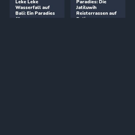
Leke Leke
Paradies: Die
Wasserfall auf
Jatiluwih
Bali: Ein Paradies
Reisterrassen auf
für
Bali
Naturliebhaber